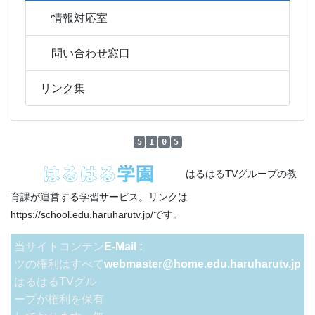
情報対応室
問い合わせ窓口
リンク集
5
1
0
5
はるはるTVグループの教
育課が運営する学習サービス。リンクは
https://school.edu.haruharutv.jp/です。
当サイトコンテン
E-Mail :
ツの権利はすべて
webmaster@home.edu.haruharutv.jp
はるはるTVグル
ープが権利を保有